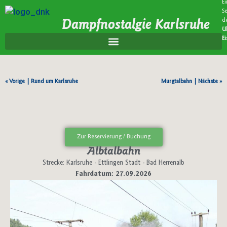
Ei
Se
d
Dampfnostalgie Karlsruhe
U
E
« Vorige |
Rund um Karlsruhe
Murgtalbahn
| Nächste »
Zur Reservierung / Buchung
Albtalbahn
Strecke: Karlsruhe - Ettlingen Stadt - Bad Herrenalb
Fahrdatum: 27.09.2026