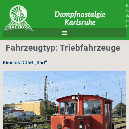
Ei
Se
Dampfnostalgie
d
Karlsruhe
U
E
Fahrzeugtyp:
Triebfahrzeuge
Kleinlok
D05B „Karl“